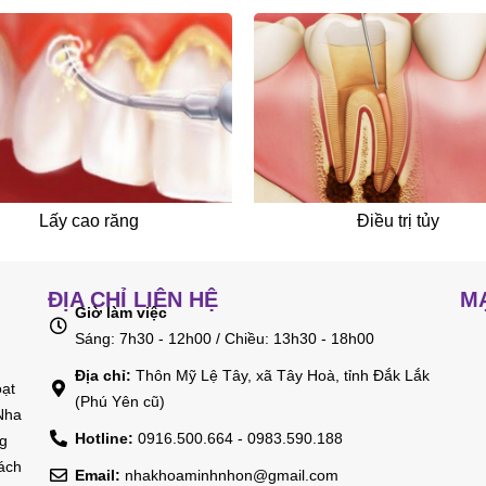
Lấy cao răng
Điều trị tủy
ĐỊA CHỈ LIÊN HỆ
M
Giờ làm việc
Sáng: 7h30 - 12h00 / Chiều: 13h30 - 18h00
Địa chỉ:
Thôn Mỹ Lệ Tây, xã Tây Hoà, tỉnh Đắk Lắk
oạt
(Phú Yên cũ)
Nha
Hotline:
0916.500.664 - 0983.590.188
ng
hách
Email:
nhakhoaminhnhon@gmail.com