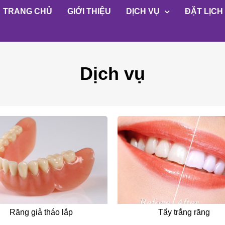
TRANG CHỦ
GIỚI THIỆU
DỊCH VỤ
ĐẶT LỊCH
Dịch vụ
Răng giả tháo lắp
Tẩy trắng răng