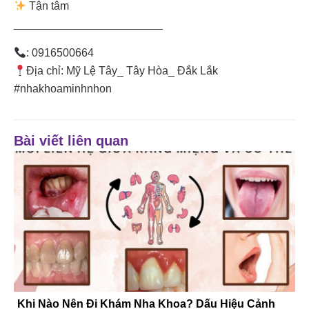
Tận tâm
________________________
: 0916500664
Địa chỉ: Mỹ Lệ Tây_ Tây Hòa_ Đắk Lắk
#nhakhoaminhnhon
Bài viết liên quan
Khi Nào Nên Đi Khám Nha Khoa? Dấu Hiệu Cảnh