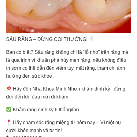
SÂU RĂNG – ĐỪNG COI THƯỜNG!
Bạn có biết? Sâu răng không chỉ là “lỗ nhỏ” trên răng mà
là quá trình vi khuẩn phá hủy men răng, nếu không điều
trị sớm có thể dẫn đến viêm tủy, mất răng, thậm chí ảnh
hưởng đến sức khỏe .
Hãy đến Nha Khoa Minh Nhơn khám định kỳ , đừng
đợi đến khi đau mới đi khám
Khám răng định kỳ 6 tháng/lần
Hãy chăm sóc răng miệng từ hôm nay – Vì một nụ
cười khỏe mạnh và tự tin!