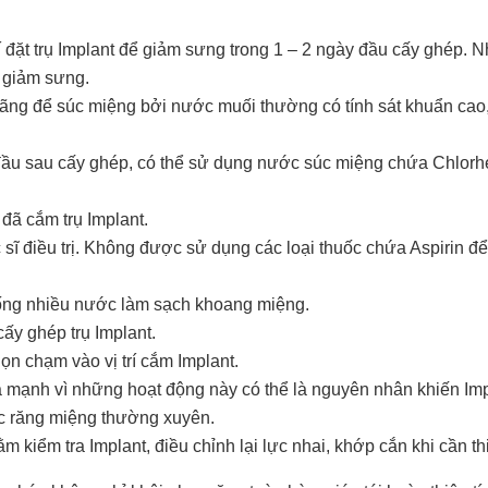
í đặt trụ Implant để giảm sưng trong 1 – 2 ngày đầu cấy ghép.
 giảm sưng.
ng để súc miệng bởi nước muối thường có tính sát khuẩn cao,
u sau cấy ghép, có thể sử dụng nước súc miệng chứa Chlorhex
 đã cắm trụ Implant.
sĩ điều trị. Không được sử dụng các loại thuốc chứa Aspirin để
Uống nhiều nước làm sạch khoang miệng.
cấy ghép trụ Implant.
ọn chạm vào vị trí cắm Implant.
 mạnh vì những hoạt động này có thể là nguyên nhân khiến Impl
c răng miệng thường xuyên.
 kiểm tra Implant, điều chỉnh lại lực nhai, khớp cắn khi cần thi