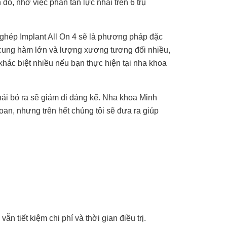
đó, nhờ việc phân tán lực nhai trên 6 trụ
y ghép Implant All On 4 sẽ là phương pháp đặc
 cung hàm lớn và lượng xương tương đối nhiều,
khác biệt nhiều nếu bạn thực hiện tại nha khoa
phải bỏ ra sẽ giảm đi đáng kể. Nha khoa Minh
oan, nhưng trên hết chúng tôi sẽ đưa ra giúp
tiết kiệm chi phí và thời gian điều trị.