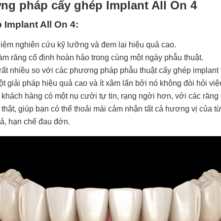
ng pháp cấy ghép Implant All On 4
Implant All On 4:
iệm nghiên cứu kỹ lưỡng và đem lại hiệu quả cao.
m răng cố định hoàn hảo trong cùng một ngày phẫu thuật.
n rất nhiều so với các phương pháp phẫu thuật cấy ghép implant
t giải pháp hiệu quả cao và ít xâm lấn bởi nó không đòi hỏi vi
 khách hàng có một nụ cười tự tin, rạng ngời hơn, với các răng
thật, giúp bạn có thể thoải mái cảm nhận tất cả hương vị của t
uả, hạn chế đau đớn.