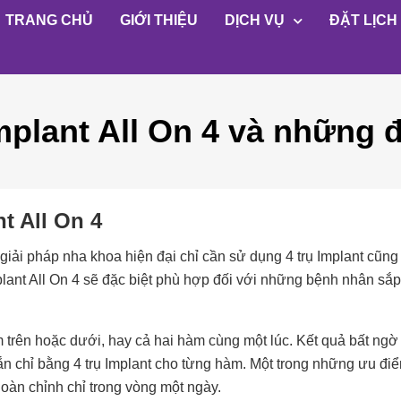
TRANG CHỦ
GIỚI THIỆU
DỊCH VỤ
ĐẶT LỊCH
plant All On 4 và những đ
t All On 4
iải pháp nha khoa hiện đại chỉ cần sử dụng 4 trụ Implant cũng
nt All On 4 sẽ đặc biệt phù hợp đối với những bệnh nhân sắp b
m trên hoặc dưới, hay cả hai hàm cùng một lúc. Kết quả bất ngờ
n chỉ bằng 4 trụ Implant cho từng hàm. Một trong những ưu đi
oàn chỉnh chỉ trong vòng một ngày.