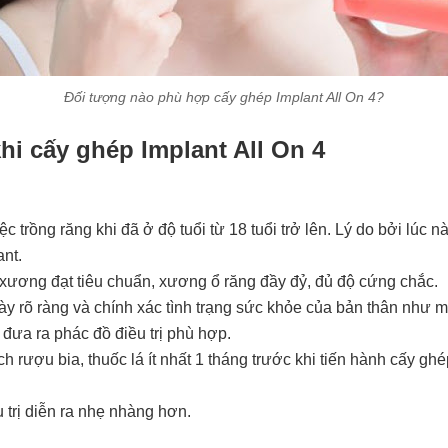
Đối tượng nào phù hợp cấy ghép Implant All On 4?
khi cấy ghép Implant All On 4
c trồng răng khi đã ở độ tuổi từ 18 tuổi trở lên. Lý do bởi lúc 
ant.
ương đạt tiêu chuẩn, xương ổ răng đầy đỷ, đủ độ cứng chắc.
ày rõ ràng và chính xác tình trạng sức khỏe của bản thân như m
 đưa ra phác đồ điều trị phù hợp.
ch rượu bia, thuốc lá ít nhất 1 tháng trước khi tiến hành cấy g
u trị diễn ra nhẹ nhàng hơn.