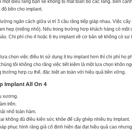
 một điều rằng bạn sẽ không bị mất toàn bộ các răng. Bên cạnh 
g độ bền cho implant.
ường ngăn cách giữa vị trí 3 cầu răng tiếp giáp nhau. Việc cấ
àm hẹp (miệng nhỏ). Nếu trong trường hợp khách hàng có một
hảo. Chi phí cho 4 hoặc 6 trụ implant về cơ bản sẽ không có sự 
a chọn việc điều trị sử dụng ít trụ implant hơn thì chi phí họ 
húng tôi không cho rằng việc tiết kiệm là một lựa chọn khôn ng
 trường hợp cụ thể, đặc biệt an toàn với hiệu quả bền vững.
 Implant All On 4
êu xương.
àm trên.
hải nhổ toàn hàm.
i không đủ điều kiện sức khỏe để cấy ghép nhiều trụ Implant.
hục hình răng giả cố định hiện đại đạt hiệu quả cao nhưng vẫn 