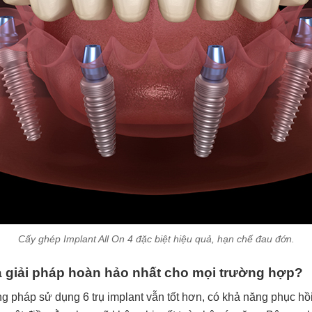
Cấy ghép Implant All On 4 đặc biệt hiệu quả, hạn chế đau đớn.
là giải pháp hoàn hảo nhất cho mọi trường hợp?
g pháp sử dụng 6 trụ implant vẫn tốt hơn, có khả năng phục hồ