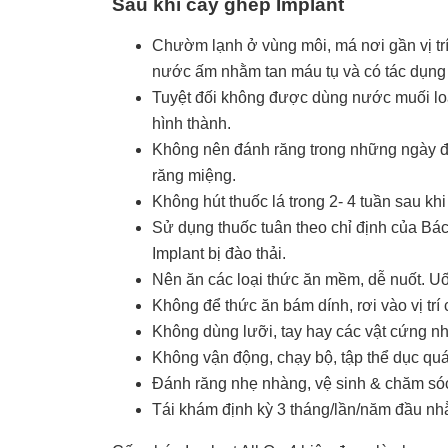
Sau khi cấy ghép Implant
Chườm lạnh ở vùng môi, má nơi gần vị tr
nước ấm nhằm tan máu tụ và có tác dụng
Tuyệt đối không được dùng nước muối loã
hình thành.
Không nên đánh răng trong những ngày đầ
răng miệng.
Không hút thuốc lá trong 2- 4 tuần sau khi
Sử dụng thuốc tuân theo chỉ định của Bác 
Implant bị đào thải.
Nên ăn các loại thức ăn mềm, dễ nuốt. 
Không để thức ăn bám dính, rơi vào vị trí 
Không dùng lưỡi, tay hay các vật cứng nh
Không vận động, chạy bộ, tập thể dục quá
Đánh răng nhẹ nhàng, vệ sinh & chăm só
Tái khám định kỳ 3 tháng/lần/năm đầu nhằm