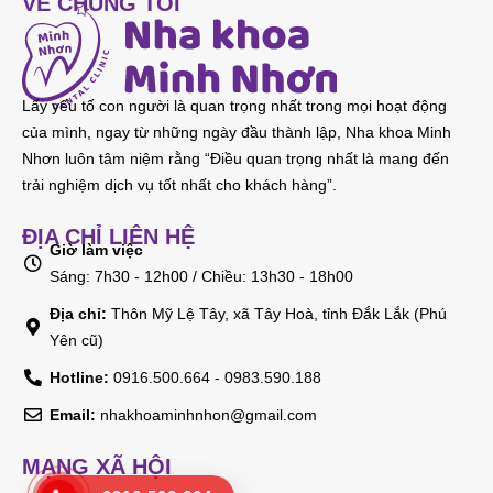
VỀ CHÚNG TÔI
Lấy yếu tố con người là quan trọng nhất trong mọi hoạt động
của mình, ngay từ những ngày đầu thành lập, Nha khoa Minh
Nhơn luôn tâm niệm rằng “Điều quan trọng nhất là mang đến
trải nghiệm dịch vụ tốt nhất cho khách hàng”.
ĐỊA CHỈ LIÊN HỆ
Giờ làm việc
Sáng: 7h30 - 12h00 / Chiều: 13h30 - 18h00
Địa chỉ:
Thôn Mỹ Lệ Tây, xã Tây Hoà, tỉnh Đắk Lắk (Phú
Yên cũ)
Hotline:
0916.500.664 - 0983.590.188
Email:
nhakhoaminhnhon@gmail.com
MẠNG XÃ HỘI