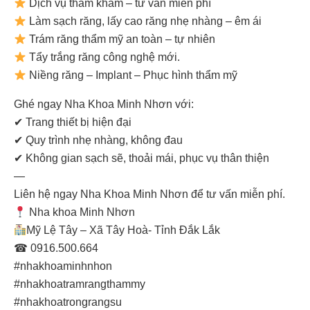
Dịch vụ thăm khám – tư vấn miễn phí
Làm sạch răng, lấy cao răng nhẹ nhàng – êm ái
Trám răng thẩm mỹ an toàn – tự nhiên
Tẩy trắng răng công nghệ mới.
Niềng răng – Implant – Phục hình thẩm mỹ
Ghé ngay Nha Khoa Minh Nhơn với:
✔ Trang thiết bị hiện đại
✔ Quy trình nhẹ nhàng, không đau
✔ Không gian sạch sẽ, thoải mái, phục vụ thân thiện
—
Liên hệ ngay Nha Khoa Minh Nhơn để tư vấn miễn phí.
Nha khoa Minh Nhơn
Mỹ Lệ Tây – Xã Tây Hoà- Tỉnh Đắk Lắk
☎ 0916.500.664
#nhakhoaminhnhon
#nhakhoatramrangthammy
#nhakhoatrongrangsu