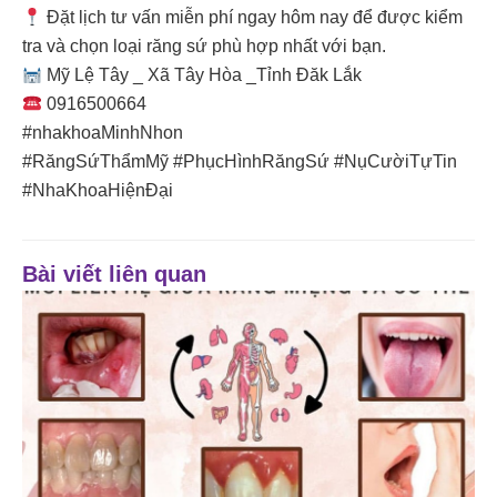
Đặt lịch tư vấn miễn phí ngay hôm nay để được kiểm
tra và chọn loại răng sứ phù hợp nhất với bạn.
Mỹ Lệ Tây _ Xã Tây Hòa _Tỉnh Đăk Lắk
0916500664
#nhakhoaMinhNhon
#RăngSứThẩmMỹ #PhụcHìnhRăngSứ #NụCườiTựTin
#NhaKhoaHiệnĐại
Bài viết liên quan