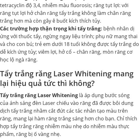
tetracyclin độ 3,4, nhiễm màu fluorosis; răng tụt lợi: với
răng tụt lợi hở chân răng tẩy trắng không làm chân răng
trắng hơn mà còn gây ê buốt kích thích tủy.
Các trường hợp thận trọng khi tẩy trắng:
bệnh nhân dị
ứng với thuốc tẩy, ngừng ngay liệu trình; phụ nữ mang thai
và cho con bú; trẻ em dưới 18 tuổi không được tẩy trắng do
dễ kích ứng tủy; viêm lợi, hở cổ – chân răng, mòn răng cơ
học lộ ngà răng.
Tẩy trắng răng Laser Whitening mang
lại hiệu quả tức thì không?
Tẩy trắng răng Laser Whitening
là áp dụng bước sóng
của ánh sáng đèn Laser chiếu vào răng đã được bôi dung
dịch tẩy trắng nhằm cắt đứt các tác nhân tạo màu trên
răng, mang lại hàm răng trắng sáng hơn cho bạn. Chỉ thích
hợp tẩy trắng răng nhiễm màu nhẹ do nhiễm màu thực
phẩm, răng bị ố vàng nhẹ.